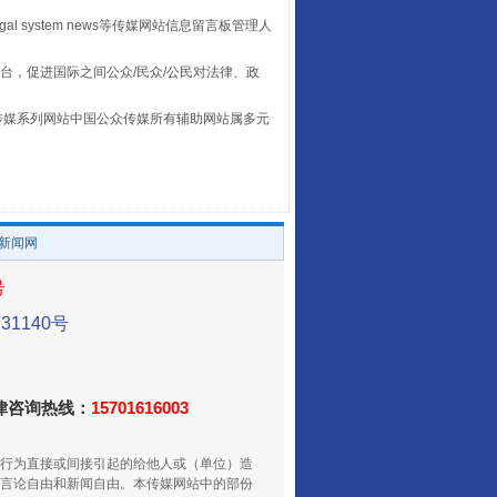
egal system news等传媒网站信息留言板管理人
台，促进国际之间公众/民众/公民对法律、政
本传媒系列网站中国公众传媒所有辅助网站属多元
让传统村落焕发生机
。
/新闻网
号
1140号
法律咨询热线：
15701616003
走走走！国家喊你健身啦
行为直接或间接引起的给他人或（单位）造
言论自由和新闻自由。本传媒网站中的部份