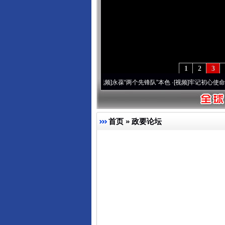
1
2
3
周年 深刻改变雪域高原..
·[视频]
永葆“两个先锋队”本色
·[视频]
牢记初心使命 奋进复兴征
首页
»
政要论坛