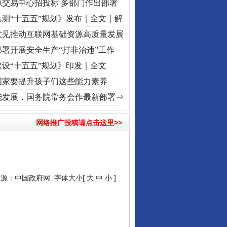
源交易中心招投标 多部门作出部署
测“十五五”规划》发布｜全文｜解
意见推动互联网基础资源高质量发展
署开展安全生产“打非治违”工作
设“十五五”规划》印发｜全文
国家要提升孩子们这些能力素养
牢记初心使命 奋进复兴征程丨“转折之城”激荡..
·[视频]
牢记初心使命 奋进复兴征程丨红船
能发展，国务院常务会作最新部署⇒
网络推广投稿请点击这里>>
来源：
中国政府网
字体大小[
大
中
小
]