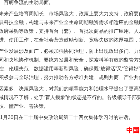
、百舸争流的生动局面。
来产业培育周期长、市场风险大，政策上要大力支持，政府要
展科技金融，构建与未来产业全生命周期融资需求相适应的金融
政府采购等政策，支持首台（套）、首批次商品的推广应用。人
进、使用工作，在全社会营造鼓励创新、宽容失败的浓厚氛围，
实
一纸欠条伤亲情 巡回调解促和解..
业发展涉及面广，必须加强协同治理，防止出现政出多门、力
同和央地协作机制。要统筹发展和安全，探索科学有效的监管方
控、伦理失范、数据滥用等新型风险，确保既“放得活”又“管得好
积极参与全球治理，努力推动各方标准共建、规则共商、产业共
素多、决策风险大，对我们的领导能力和治理水平提出了更高
域情况不了解，处于“盲人摸象”的状态是不行的。各级领导干部
技、懂产业、善决策。
1月30日在二十届中央政治局第二十四次集体学习时的讲话。
题”
法徽映军营 权益有保障
中国