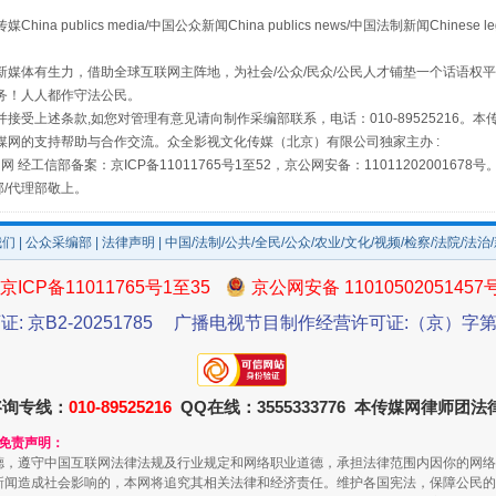
publics media/中国公众新闻China publics news/中国法制新闻Chinese l
媒体有生力，借助全球互联网主阵地，为社会/公众/民众/公民人才铺垫一个话语权平
务！人人都作守法公民。
接受上述条款,如您对管理有意见请向制作采编部联系，电话：010-89525216。
场
事关残疾人未来5年
媒网的支持帮助与合作交流。众全影视文化传媒（北京）有限公司独家主办 :
网 经工信部备案：京ICP备11011765号1至52，京公网安备：11011202001678号
部/代理部敬上。
我们
|
公众采编部
|
法律声明
| 中国/法制/公共/全民/公众/农业/文化/视频/检察/法院/法治
京ICP备11011765号1至35
京公网安备 11010502051457
证: 京B2-20251785
广播电视节目制作经营许可证:（京）字第3
咨询专线：
010-89525216
QQ在线：3555333776 本传媒网律师团
规模最大的光氢储一体化项目
和免责声明：
德，遵守中国互联网法律法规及行业规定和网络职业道德，承担法律范围内因你的网络
新闻造成社会影响的，本网将追究其相关法律和经济责任。维护各国宪法，保障公民的