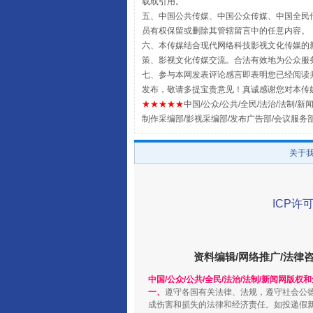
载或引用。
五、中国公共传媒、中国公众传媒、中国全民传媒China 
员有权保留或删除其管辖留言中的任意内容。
六、本传媒结合现代网络科技影视文化传媒的新
策、影视文化传媒交流。合法有效地为公众服
七、参与本网发表评论感言即表明您已经阅读并
全民健身五年计划来了！等你上
发布，敬请多提宝贵意见！真诚感谢您对本传
★★★★★
中国/公众/公共/全民/法治/法制/新闻
制作采编部/影视采编部/发布广告部/会议服务
关于
ICP许可
资料编辑/网络推广/法律
阿坝州三大球赛在茂县开幕
中国/公众/公共/全民/法治/法制/新闻网版权
一、
遵守各国有关法律、法规，遵守社会公
成伤害和损失的法律和经济责任。如投递假