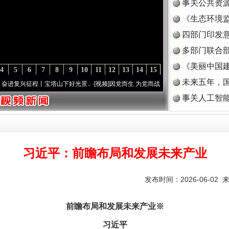
事关公共资
《生态环境监
读
四部门印发
多部门联合部
《美丽中国建
4
5
6
7
8
9
10
11
12
13
14
15
未来五年，
程丨宝塔山下好光景..
·[视频]
因党而生 为党而战——百年“纪”事⑧加强纪律..
·[视频]
事关人工智
习近平：前瞻布局和发展未来产业
发布时间：2026-06-02 
前瞻布局和发展未来产业※
习近平