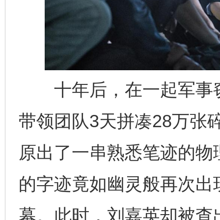
十年后，在一起军事窃
带领团队3天拼凑28万张
原出了一串熟悉笔迹的物
的字迹竟如幽灵般再次出
幕。此时，刘嘉英却被查