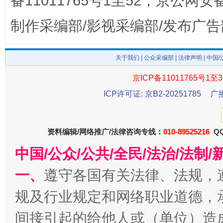
备11011765号1至52，京公网安备：
制作采编部/影视采编部/发布广告
千年窑火 生生不息
一
关于我们
|
公众采编部
|
法律声明
| 中国
京ICP备11011765号1至3
ICP许可证: 京B2-20251785
广
资料编辑/网络推广/法律咨询专线：
010-89525216
QQ
中国/公众/公共/全民/法治/法
揭开“小金库”的免责幌子
一、
遵守各国有关法律、法规，
规及行业规定和网络职业道德，
间接引起的给他人或（单位）造