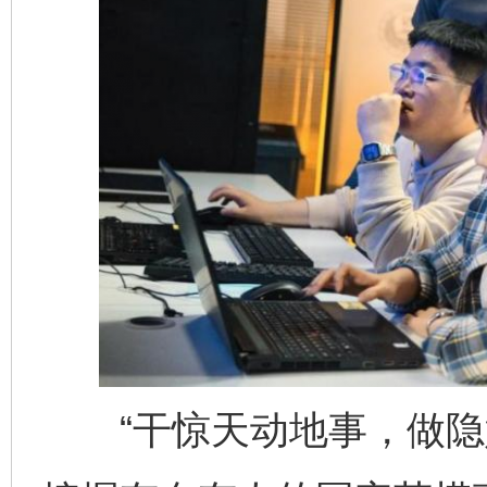
“干惊天动地事，做隐姓