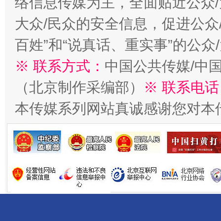
络信息传媒为主，全面贴近公众/
千年窑火 生生不息
一
大众/民众的安全信息，促进公众
百姓”和“说真话、重实事”的公众
※ 联系方式：
中国公共传媒/中
（北京制作采编部）
※ 联系电话
本传媒系列网站真诚感谢您对本
揭开“小金库”的免责幌子