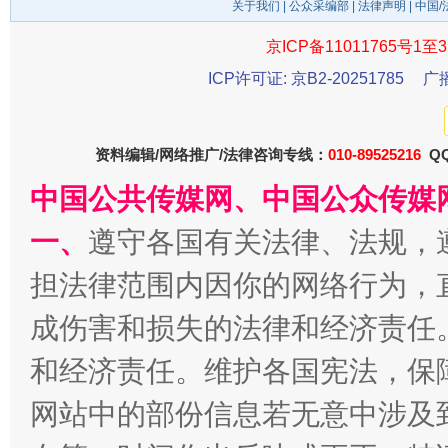
关于我们
|
公众采编部
|
法律声明
| 中国
京ICP备11011765号1至3
千年窑火 生生不息
一
ICP许可证: 京B2-20251785
广
资料编辑/网络推广/法律咨询专线：
010-89525216
QQ
中国公共传媒网、中国公众传媒
一、
遵守各国有关法律、法规，
担法律范围内因你的网络行为，
揭开“小金库”的免责幌子
成伤害和损失的法律和经济责任
和经济责任。维护各国宪法，保
网站中的部份信息若无意中涉及