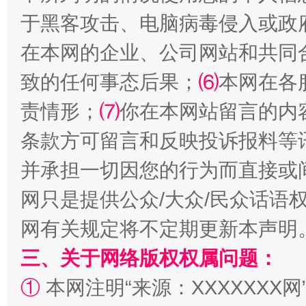
于黑客攻击、电脑病毒侵入或政
在本网的企业、公司网站和共同
致的任何事态后果；
⑹
本网在各
责情形；
⑺
你在本网站留言的内
条款方可留言和反映投诉报料等
阿坝州三大球赛在茂县开幕
规模最
并承担一切因您的行为而直接或
网只是提供公众/大众/民众话语
网有关规定将不定期更新本声明
三、关于网络版权权属问题：
①
本网注明“来源：XXXXXXX网