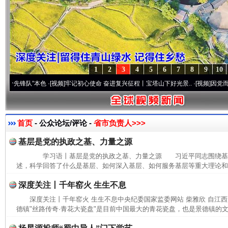
1
2
3
4
5
6
7
8
9
10
锋队”本色
·[视频]
牢记初心使命 奋进复兴征程丨宝塔山下好光景..
·[视频]
因党而生 为党
首页
- 公众论坛/评论 -
省市负责人>>>
基层是党的执政之基、力量之源
学习语丨基层是党的执政之基、力量之源 习近平同志围绕基
述，科学回答了什么是基层、如何深入基层、如何服务基层等重大理论和实
深度关注丨千年窑火 生生不息
深度关注丨千年窑火 生生不息中央纪委国家监委网站 柴雅欣 自江
德镇"丝路传奇·青花大瓷盘"是目前中国最大的青花瓷盘，也是景德镇的文