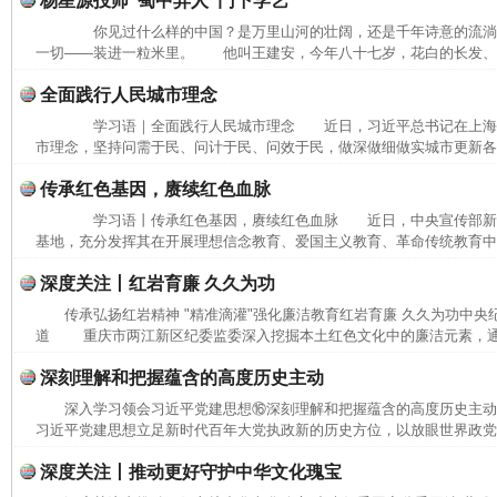
杨星源投师“蜀中异人”门下学艺
你见过什么样的中国？是万里山河的壮阔，还是千年诗意的流
一切——装进一粒米里。 他叫王建安，今年八十七岁，花白的长发、长
全面践行人民城市理念
学习语｜全面践行人民城市理念 近日，习近平总书记在上海
市理念，坚持问需于民、问计于民、问效于民，做深做细做实城市更新各项
传承红色基因，赓续红色血脉
学习语丨传承红色基因，赓续红色血脉 近日，中央宣传部新
基地，充分发挥其在开展理想信念教育、爱国主义教育、革命传统教育中的
深度关注丨红岩育廉 久久为功
传承弘扬红岩精神 "精准滴灌"强化廉洁教育红岩育廉 久久为功中央
道 重庆市两江新区纪委监委深入挖掘本土红色文化中的廉洁元素，通过
深刻理解和把握蕴含的高度历史主动
深入学习领会习近平党建思想⑯深刻理解和把握蕴含的高度历史主
习近平党建思想立足新时代百年大党执政新的历史方位，以放眼世界政党兴
完善运行机制助力责任有效落实
一纸欠条
深度关注丨推动更好守护中华文化瑰宝