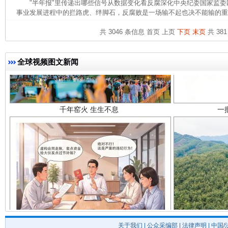
"半年报"里传递出哪些信号从数据变化看反腐深化中央纪委国家监
事业发展进程中的拦路虎、绊脚石，反腐败是一场输不起也决不能输的重大
共 3046 条信息
首页
上页
下页
末页
共 381
全球视频图文新闻
千年窑火 生生不息
一
揭开“小金库”的免责幌子
关于我们
|
公众采编部
|
法律声明
| 中国