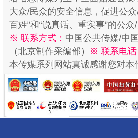
大众/民众的安全信息，促进公众
百姓”和“说真话、重实事”的公众
※ 联系方式：
中国公共传媒/中
（北京制作采编部）
※ 联系电话
受贿1.44亿！段成刚被判无期
从幼儿
本传媒系列网站真诚感谢您对本
全民健身五年计划来了！等你上场