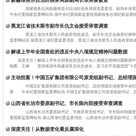
新疆维吾尔自治区税务局原副局长张英俊被查
国家税务总局新疆维吾尔自治区税务局原党委委员、副局长张
中央纪委国家监委网站讯 据中央纪委国家监委驻国家税务总局纪检监察组
完善运行机制助力责任有效落实
一纸欠条
黑龙江省佳木斯市副市长仇文会接受审查调查
黑龙江省佳木斯市人民政府党组成员、副市长仇文会接受纪律
监委网站讯 据黑龙江省纪委监委消息：黑龙江省佳木斯市人民政府党组成
解读上半年全国查处的违反中央八项规定精神问题数据
深度关注丨解读上半年全国查处的违反中央八项规定精神问题数据中
制图：王婵 坚持推进作风建设常态化长效化，是习近平党建思想"十四个
主动投案！中国五矿集团有限公司原党组副书记、总经理
中国五矿集团有限公司原党组副书记、总经理国文清接受中央纪
查 中央纪委国家监委网站讯 中国五矿集团有限公司原党组副书记、总
东山县通报“牛蛙产品抗生素超标问题”
法
山西省长治市委原副书记、市长陈向阳接受审查调查
山西省长治市委原副书记，市政府原党组书记、市长陈向阳接
委国家监委网站讯 据山西省纪委监委消息：山西省长治市委原副书记，市
深度关注丨从数据变化看反腐深化