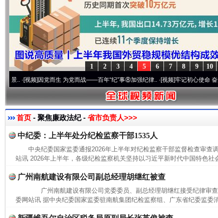
1
2
3
4
5
6
7
8
9
10
·[视频]
因党而生 为党而战——百年“纪”事⑧加强纪律..
·[视频]
牢记初心使命 奋进复兴征
首页
- 聚焦廉政法纪 -
省市负责人>>>
中纪委：上半年处分纪检监察干部1535人
中央纪委国家监委通报2026年上半年对纪检监察干部监督检查审
站讯 2026年上半年，各级纪检监察机关坚持以习近平新时代中国特色社会
广州南航建设有限公司副总经理胡继红被查
广州南航建设有限公司党委委员、副总经理胡继红接受纪律审
委网站讯 据中央纪委国家监委驻南航集团纪检监察组、广东省纪委监委消