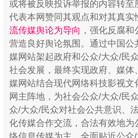
或将被反映投诉举报的内容转至
代表本网赞同其观点和对其真实
流传媒舆论为导向
，强化反腐和
千年窑火 生生不息
一
营造良好舆论氛围。通过中国公共
媒网站架起政府和公众/大众/民
社会发展，最终实现政府、媒体、
媒网站结合现代网络科技影视文
网主阵地，为社会公众/大众/民
众/大众/民众对社会公共意识、
揭开“小金库”的免责幌子
化传媒合作交流，合法有效地为公
络信息传媒为主，全面贴近公众/