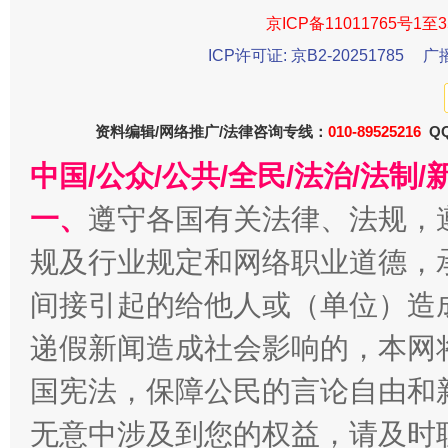
京ICP备11011765号1至3
ICP许可证: 京B2-20251785
广
资料编辑/网络推广/法律咨询专线：
010-89525216
QQ
千年窑火 生生不息
一
中国/公众/公共/全民/法治/法
一、
遵守各国有关法律、法规，
规及行业规定和网络职业道德，
间接引起的给他人或（单位）造
递假新闻造成社会影响的，本网
国宪法，保障公民的言论自由和
揭开“小金库”的免责幌子
无意中涉及到您的权益，请及时