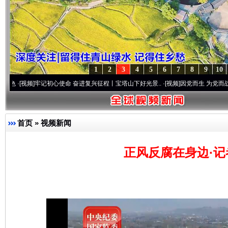
1
2
3
4
5
6
7
8
9
10
]
牢记初心使命 奋进复兴征程丨宝塔山下好光景..
·[视频]
因党而生 为党而战——百年“纪
首页
»
视频新闻
正风反腐在身边·记