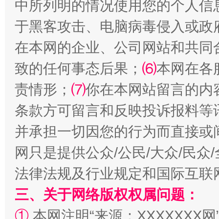
中所列明的情况使用您的个人信
于黑客攻击、电脑病毒侵入或政
全民健身五年计划来了！等你上场
在本网的企业、公司网站和共同
致的任何事态后果；
⑹
本网在各
责情形；
⑺
你在本网站留言的内
条款方可留言和反映投诉报料等
并承担一切因您的行为而直接或
网只是提供公众/公民/大众/民
阿坝州三大球赛在茂县开幕
规模最
法律法规及行业规定和国际互联
三、关于网络版权权属问题：
①
本网注明“来源：XXXXXXX网