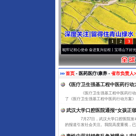
1
2
3
[视频]
永葆“两个先锋队”本色
·[视频]
牢记初心使命 奋进复兴征程丨宝塔山下好光景..
·[
首页
- 医药医疗/康养 -
省市负责人>
《医疗卫生强基工程中医药行动
《医疗卫生强基工程中医药行动方
了《医疗卫生强基工程中医药行动方案》(
武汉大学口腔医院通报“女孩正颌
7月27日，武汉大学口腔医院发
的报道引发社会关注。我院高度重视，已