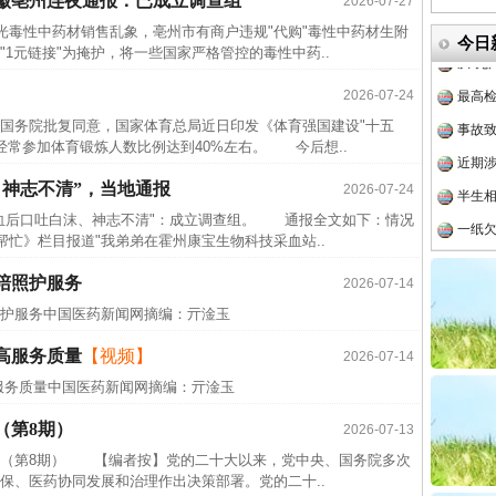
徽亳州连夜通报：已成立调查组
2026-07-27
毒性中药材销售乱象，亳州市有商户违规"代购"毒性中药材生附
从“无
今日
1元链接"为掩护，将一些国家严格管控的毒性中药..
最高
2026-07-24
事故致
院批复同意，国家体育总局近日印发《体育强国建设"十五
近期涉
，经常参加体育锻炼人数比例达到40%左右。 今后想..
半生相
、神志不清”，当地通报
2026-07-24
一纸欠
后口吐白沫、神志不清"：成立调查组。 通报全文如下：情况
26万
忙》栏目报道"我弟弟在霍州康宝生物科技采血站..
杨天
陪照护服务
2026-07-14
传销头
照护服务中国医药新闻网摘编：亓淦玉
四川省
实
一纸欠条伤亲情 巡回调解促和解..
高服务质量
【视频】
2026-07-14
中方对
服务质量中国医药新闻网摘编：亓淦玉
中国发
（第8期）
2026-07-13
官方
第8期） 【编者按】党的二十大以来，党中央、国务院多次
从“无
保、医药协同发展和治理作出决策部署。党的二十..