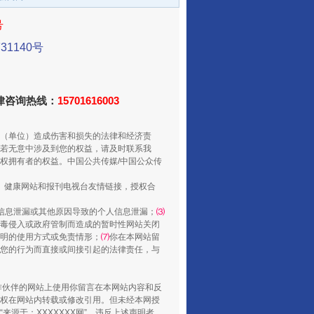
号
1140号
法律咨询热线：
15701616003
（单位）造成伤害和损失的法律和经济责
若无意中涉及到您的权益，请及时联系我
酒驾未被当场查获能处罚吗
权拥有者的权益。中国公共传媒/中国公众传
、健康网站和报刊电视台友情链接，授权合
信息泄漏或其他原因导致的个人信息泄漏；
⑶
毒侵入或政府管制而造成的暂时性网站关闭
明的使用方式或免责情形；
⑺
你在本网站留
您的行为而直接或间接引起的法律责任，与
合作伙伴的网站上使用你留言在本网站内容和反
权在网站内转载或修改引用。但未经本网授
源于：XXXXXXX网”。违反上述声明者，