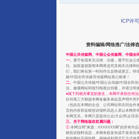
ICP许可
资料编辑/网络推广/法律
中国公共传媒网、中国公众传媒网、中国全
一、
遵守各国有关法律、法规，遵守社会公
任。如投递假新闻本网将追究其相关法律和
揭开“小金库”的免责幌子
们，我们将在第一时间作出反映或更正。特
媒/中国全民传媒等传媒网站衷心致谢！
二、
中国公共传媒/中国公众传媒/中国全民
法、健康网站和报刊电视台转载，并请注明
●就下列相关事宜的发生，本网不承担任何法
任何第三方根据本网各服务条款及声明中所
（包括在本网的企业、公司网站和共同合作
言的内容和反映投诉报料讯息人承认本网所
本网无关。本网只是提供公众/大众/民众话
三、关于网络版权权属问题：
①
本网注明“来源：XXXXXXX网”的所有
映投诉报料讯息，本网有权发布或不发布在
权的网站不得转载、摘编或利用其它方式使用