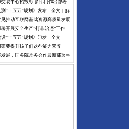
源交易中心招投标 多部门作出部署
测“十五五”规划》发布｜全文｜解
意见推动互联网基础资源高质量发展
署开展安全生产“打非治违”工作
设“十五五”规划》印发｜全文
国家要提升孩子们这些能力素养
“转折之城”激荡..
·[视频]
牢记初心使命 奋进复兴征程丨红船起航处 潮起..
·[视频]
一首
私家车群死群伤事故多发..
能发展，国务院常务会作最新部署⇒
守，一别两宽：这场老年..
条伤亲情 巡回调解促和..
保费，离婚时为何要分走一..
誉，不得录用为公务员
目出狱后办书院暴力管教..
公安厅征集新型黑恶违法..
6家美国实体采取反制措..
起首例对外贸易国家安全..
通报西安赛格商场坠亡事件