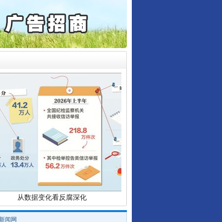
检抗诉的疑难复杂刑事案件
5死1伤，四川省安委会挂..
让核能赋能千行百业
从数据变化看反腐深化
/新闻网