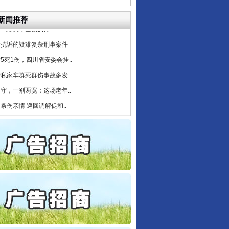
产可执”到“全额执行”
新闻推荐
检抗诉的疑难复杂刑事案件
5死1伤，四川省安委会挂..
私家车群死群伤事故多发..
守，一别两宽：这场老年..
条伤亲情 巡回调解促和..
保费，离婚时为何要分走一..
誉，不得录用为公务员
目出狱后办书院暴力管教..
公安厅征集新型黑恶违法..
行业协会接连发公告
6家美国实体采取反制措..
起首例对外贸易国家安全..
通报西安赛格商场坠亡事件
产可执”到“全额执行”