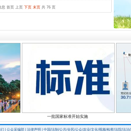
最高
条信息
首页
上页
下页
末页
共 76 页
事故致
题”
法徽映军营 权益有保障
一批国家标准开始实施
我们
|
公众采编部
|
法律声明
| 中国/法制/公共/全民/公众/农业/文化/视频/检察/法院/法治