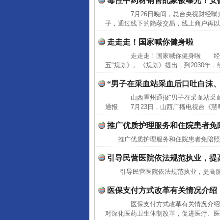
毒性中药材销售乱象被曝光！安
7月26日晚间，总台央视财经曝光
子，通过线下的隐蔽交易，线上商户再以"
走走走！国家喊你健身啦
走走走！国家喊你健身啦 经国务
五"规划》。《规划》提出，到2030年
“男子在采血站采血后口吐白沫
山西霍州通报"男子在采血站采血
通报 7月23日，山西广播电视台《慧帮
推广优质护理服务和住院患者免
推广优质护理服务和住院患者免陪
完善运行机制助力责任有效落
引导民营医院依法规范执业，提
引导民营医院依法规范执业，提高
医保支付方式改革有关情况介绍
医保支付方式改革有关情况介绍（
对深化医药卫生体制改革，促进医疗、医