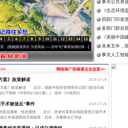
事关公共资
《生态环境监
读
四部门印发
多部门联合部
《美丽中国建
4
5
6
7
8
9
10
11
12
13
14
15
未来五年，
视频]
因党而生 为党而战——百年“纪”事⑧加强纪律..
·[视频]
牢记初心使命 奋进复兴征程丨
近期涉
事关人工智
半生相
一纸欠
>>
网络推广投稿请点击这里>>
26万
方案》政策解读
2026-07-29
杨天
案》政策解读 近日，国家中医药管理局等11部门联合印发
以下简称《中医药行动方案》)。现对《中医药行..
传销头
四川省
手术被做反”事件
2026-07-28
中方对
布情况通报：情况通报 近日，患者何某雨在我院接受正颌手术
成立专项调查组开展核查，目前，当事医生已停诊..
中国发
官方