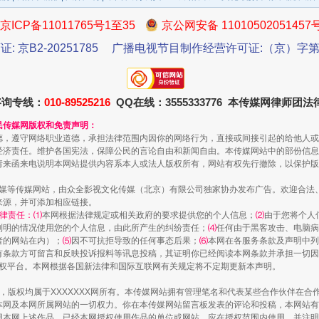
京ICP备11011765号1至35
京公网安备 11010502051457
证: 京B2-20251785
广播电视节目制作经营许可证:（京）字第3
咨询专线：
010-89525216
QQ在线：3555333776 本传媒网律师团
民传媒网版权和免责声明：
德，遵守网络职业道德，承担法律范围内因你的网络行为，直接或间接引起的给他人或
经济责任。维护各国宪法，保障公民的言论自由和新闻自由。本传媒网站中的部份信息
以产业富民促振兴
请来函来电说明本网站提供内容系本人或法人版权所有，网站有权先行撤除，以保护版
传媒等传媒网站，由众全影视文化传媒（北京）有限公司独家协办发布广告。欢迎合法
来源，并可添加相应链接。
律责任：⑴
本网根据法律规定或相关政府的要求提供您的个人信息；
⑵
由于您将个人
列明的情况使用您的个人信息，由此所产生的纠纷责任；
⑷
任何由于黑客攻击、电脑病
者的网站在内）；
⑸
因不可抗拒导致的任何事态后果；
⑹
本网在各服务条款及声明中列
有条款方可留言和反映投诉报料等讯息投稿，其证明你已经阅读本网条款并承担一切因
语权平台。本网根据各国新法律和国际互联网有关规定将不定期更新本声明。
作品，版权均属于XXXXXXX网所有。本传媒网站拥有管理笔名和代表某些合作伙伴在
本网及本网所属网站的一切权力。你在本传媒网站留言板发表的评论和投稿，本网站有
本网上述作品。已经本网授权使用作品的单位或网站，应在授权范围内使用，并注明“来