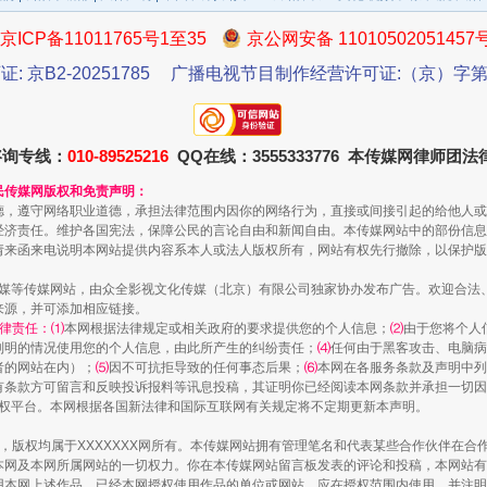
京ICP备11011765号1至35
京公网安备 11010502051457
证: 京B2-20251785
广播电视节目制作经营许可证:（京）字第3
咨询专线：
010-89525216
QQ在线：3555333776 本传媒网律师团
民传媒网版权和免责声明：
德，遵守网络职业道德，承担法律范围内因你的网络行为，直接或间接引起的给他人或
经济责任。维护各国宪法，保障公民的言论自由和新闻自由。本传媒网站中的部份信息
一批国家标准开始实施
请来函来电说明本网站提供内容系本人或法人版权所有，网站有权先行撤除，以保护版
传媒等传媒网站，由众全影视文化传媒（北京）有限公司独家协办发布广告。欢迎合法
来源，并可添加相应链接。
律责任：⑴
本网根据法律规定或相关政府的要求提供您的个人信息；
⑵
由于您将个人
列明的情况使用您的个人信息，由此所产生的纠纷责任；
⑷
任何由于黑客攻击、电脑病
者的网站在内）；
⑸
因不可抗拒导致的任何事态后果；
⑹
本网在各服务条款及声明中列
有条款方可留言和反映投诉报料等讯息投稿，其证明你已经阅读本网条款并承担一切因
语权平台。本网根据各国新法律和国际互联网有关规定将不定期更新本声明。
作品，版权均属于XXXXXXX网所有。本传媒网站拥有管理笔名和代表某些合作伙伴在
本网及本网所属网站的一切权力。你在本传媒网站留言板发表的评论和投稿，本网站有
本网上述作品。已经本网授权使用作品的单位或网站，应在授权范围内使用，并注明“来