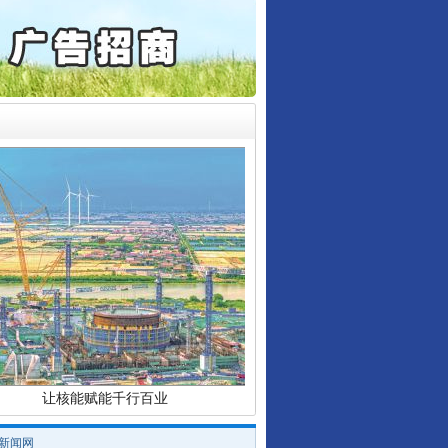
6家美国实体采取反制措..
起首例对外贸易国家安全..
通报西安赛格商场坠亡事件
产可执”到“全额执行”
检抗诉的疑难复杂刑事案件
行业协会接连发公告
5死1伤，四川省安委会挂..
让核能赋能千行百业
/新闻网