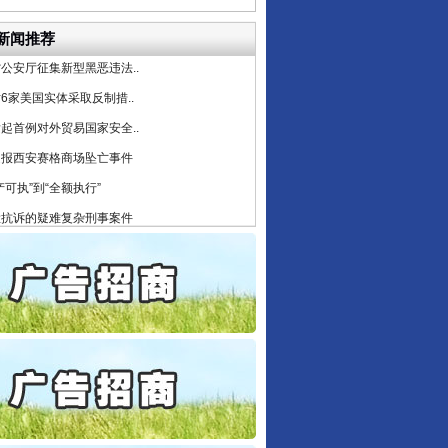
目出狱后办书院暴力管教..
新闻推荐
公安厅征集新型黑恶违法..
6家美国实体采取反制措..
起首例对外贸易国家安全..
通报西安赛格商场坠亡事件
产可执”到“全额执行”
检抗诉的疑难复杂刑事案件
5死1伤，四川省安委会挂..
私家车群死群伤事故多发..
守，一别两宽：这场老年..
条伤亲情 巡回调解促和..
保费，离婚时为何要分走一..
誉，不得录用为公务员
目出狱后办书院暴力管教..
公安厅征集新型黑恶违法..