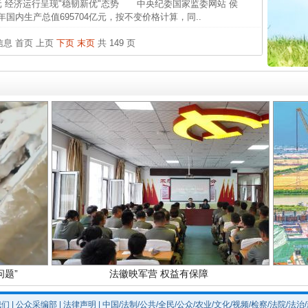
元 经济运行呈现"稳韧新优"态势 中央纪委国家监委网站 侯
中方对
生产总值695704亿元，按不变价格计算，同..
中国发
条信息
首页
上页
下页
末页
共 149 页
官方
从“无
最高
实
一纸欠条伤亲情 巡回调解促和解..
事故致
题”
法徽映军营 权益有保障
我们
|
公众采编部
|
法律声明
| 中国/法制/公共/全民/公众/农业/文化/视频/检察/法院/法治