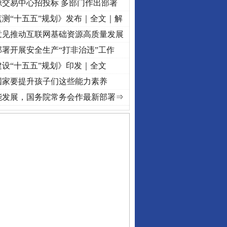
源交易中心招投标 多部门作出部署
测“十五五”规划》发布｜全文｜解
意见推动互联网基础资源高质量发展
署开展安全生产“打非治违”工作
设“十五五”规划》印发｜全文
国家要提升孩子们这些能力素养
.
·[视频]
牢记初心使命 奋进复兴征程丨“转折之城”激荡..
·[视频]
牢记初心使命 奋进复兴
能发展，国务院常务会作最新部署⇒
私家车群死群伤事故多发..
守，一别两宽：这场老年..
条伤亲情 巡回调解促和..
保费，离婚时为何要分走一..
誉，不得录用为公务员