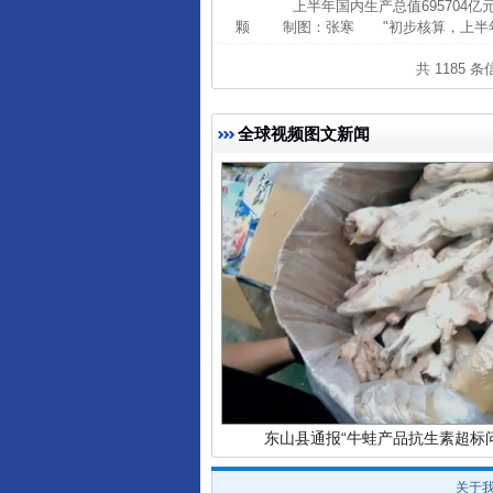
上半年国内生产总值695704亿
颗 制图：张寒 "初步核算，上半年国内
共 1185 
全球视频图文新闻
完善运行机制助力责任有效落
东山县通报“牛蛙产品抗生素超标问
关于