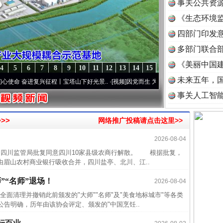
事关公共资
《生态环境监
读
四部门印发
多部门联合部
《美丽中国建
4
5
6
7
8
9
10
11
12
13
14
15
未来五年，
奋进复兴征程丨宝塔山下好光景..
·[视频]
因党而生 为党而战——百年“纪”事⑧加强纪律.
事关人工智
>>
网络推广投稿请点击这里>>
2026-08-04
四川监管局批复同意四川10家县级农商行解散。 根据批复，
近期涉
由眉山农村商业银行吸收合并，四川盐亭、北川、江..
半生相
”“名师”退场！
2026-08-04
一纸欠
清理并撤销此前颁发的"大师""名师"及"美食地标城市"等各类
26万
告明确，历年由该协会评定、颁发的"中国烹饪..
杨天