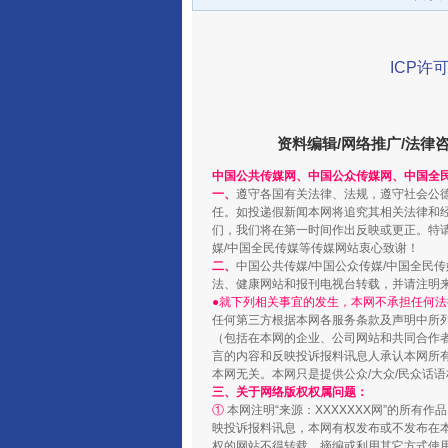
ICP许可
资料编辑/网络推广/法律
中国公共传媒网、中国公众传媒网、中国全
一、
遵守各国有关法律、法规，遵守社会公
任。如投递假新闻本网将追究其相关法律和
千年窑火 生生不息
们，我们将在第一时间作出反映或更正。特
媒/中国全民传媒等传媒网站衷心致谢！
二、
中国公共传媒/中国公众传媒/中国全民
法、健康网站和报刊电视台转载，并请注明
●就下列相关事宜的发生，本网不承担任何法
任何第三方根据本网各服务条款及声明中所
（包括在本网的企业、公司网站和共同合作
言的内容和反映投诉报料讯息人承认本网所
本网无关。本网只是提供公众/大众/民众话
三、关于网络版权权属问题：
①
本网注明“来源：XXXXXXX网”的所有
映投诉报料讯息，本网有权发布或不发布在
权的网站不得转载、摘编或利用其它方式使用