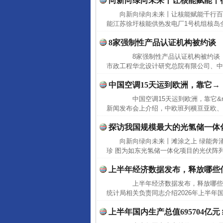
向新向绿向未来丨让核能赋能千
向新向绿向未来丨让核能赋能千行百
能江苏徐圩核能供热发电厂1号机组核岛全
8家强制性产品认证机构被约谈
8家强制性产品认证机构被约谈 
市政工程华北设计研究总院有限公司、中
中国空调15天运到欧洲，靠它→
中国空调15天运到欧洲，靠它&ra
新闻发布会上介绍，中欧班列横亘亚欧、
探访我国规模最大的光氢储一体
向新向绿向未来丨滩涂之上 绿能奔
珍 图为如东光氢储一体化项目的光伏阵
上半年经济数据发布，释放哪些
上半年经济数据发布，释放哪些
统计局相关负责同志介绍2026年上半年
上半年国内生产总值695704亿