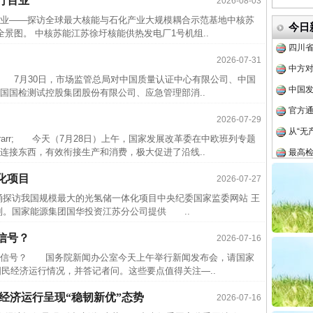
行百业
2026-08-03
传销头
业——探访全球最大核能与石化产业大规模耦合示范基地中核苏
今日
四川省
景图。 中核苏能江苏徐圩核能供热发电厂1号机组..
中方对
2026-07-31
中国发
7月30日，市场监管总局对中国质量认证中心有限公司、中国
官方
国国检测试控股集团股份有限公司、应急管理部消..
从“无
2026-07-29
最高
rr; 今天（7月28日）上午，国家发展改革委在中欧班列专题
连接东西，有效衔接生产和消费，极大促进了沿线..
事故致
近期涉
化项目
2026-07-27
半生相
涌探访我国规模最大的光氢储一体化项目中央纪委国家监委网站 王
列。国家能源集团国华投资江苏分公司提供 ..
一纸欠
信号？
26万
2026-07-16
信号？ 国务院新闻办公室今天上午举行新闻发布会，请国家
杨天
国民经济运行情况，并答记者问。这些要点值得关注—..
传销头
元 经济运行呈现“稳韧新优”态势
2026-07-16
四川省