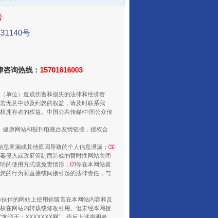
号
1140号
法律咨询热线：
15701616003
（单位）造成伤害和损失的法律和经济责
若无意中涉及到您的权益，请及时联系我
从数据变化看反腐深化
权拥有者的权益。中国公共传媒/中国公众传
、健康网站和报刊电视台友情链接，授权合
信息泄漏或其他原因导致的个人信息泄漏；
⑶
毒侵入或政府管制而造成的暂时性网站关闭
明的使用方式或免责情形；
⑺
你在本网站留
您的行为而直接或间接引起的法律责任，与
合作伙伴的网站上使用你留言在本网站内容和反
权在网站内转载或修改引用。但未经本网授
源于：XXXXXXX网”。违反上述声明者，