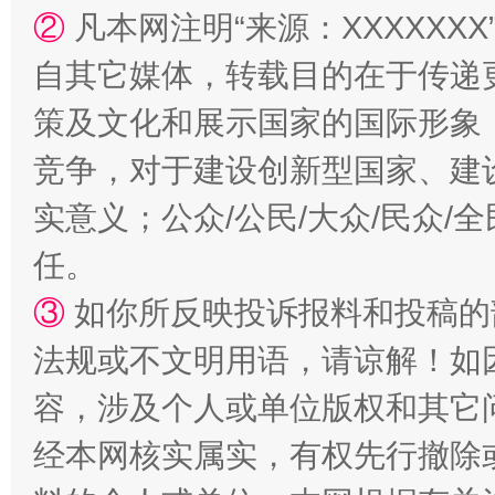
②
凡本网注明“来源：XXXXX
自其它媒体，转载目的在于传递
策及文化和展示国家的国际形象
竞争，对于建设创新型国家、建
扯下公款旅游的“隐身衣”
如何以同
实意义；公众/公民/大众/民众
任。
③
如你所反映投诉报料和投稿的
法规或不文明用语，请谅解！如
容，涉及个人或单位版权和其它
经本网核实属实，有权先行撤除
“蜀中异人”王建安的艺术幻境