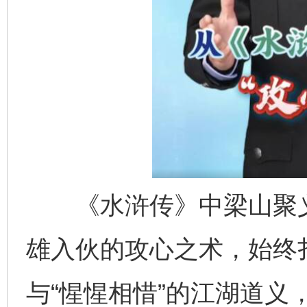
《水浒传》中梁山聚义
雄入伙的攻心之术，始终扎
与“惺惺相惜”的江湖道义