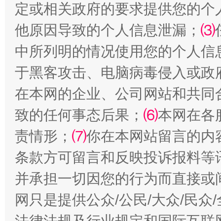
定或相关政府的要求提供您的个
受贿1.44亿！段成刚被判无期
从幼儿
他原因导致的个人信息泄漏；
⑶
中所列明的情况使用您的个人信
于黑客攻击、电脑病毒侵入或政
在本网的企业、公司网站和共同
致的任何事态后果；
⑹
本网在各
责情形；
⑺
你在本网站留言的内
全民健身五年计划来了！等你上场
条款方可留言和反映投诉报料等
并承担一切因您的行为而直接或
网只是提供公众/公民/大众/民