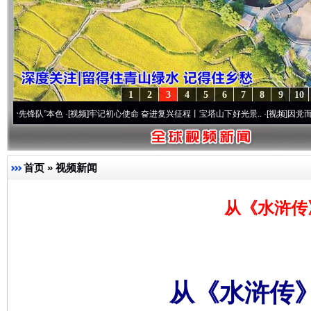
1
2
3
4
5
6
7
8
9
10
”本色
·[视频]
牢记初心使命 奋进复兴征程丨宝塔山下好光景..
·[视频]
因党而生 为党而战
首页
»
视频新闻
从《水浒传
从《水浒传》