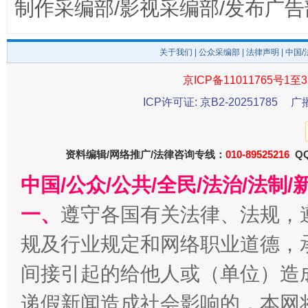
制作采编部/影视采编部/发布广告
关于我们
|
公众采编部
|
法律声明
| 中国
京ICP备11011765号1至3
东山县通报“牛蛙产品抗生素超标问题”
法
ICP许可证: 京B2-20251785
广
资料编辑/网络推广/法律咨询专线：
010-89525216
QQ
中国/公众/公共/全民/法治/法
一、
遵守各国有关法律、法规，
规及行业规定和网络职业道德，
千年窑火 生生不息
一
间接引起的给他人或（单位）造
递假新闻造成社会影响的，本网