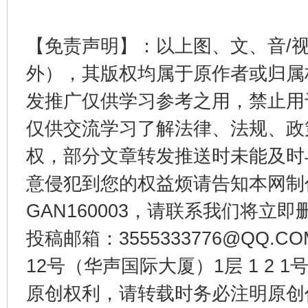
【免责声明】：以上图、文、音/
外），其版权均属于原作者或归属
发推广仅供学习参考之用，禁止用
东山县通报“牛蛙产品抗生素超标问题”
法
仅供交流学习了解法律、法规、政
权，部分文章转发推送时未能及时
意侵犯到您的权益烦请告知本网制作采编
GAN160003，请联系我们将立即删
投稿邮箱：3555333776@QQ
12号（华声国际大厦）1层 1 2
原创权利，请转载时务必注明原创作
千年窑火 生生不息
一