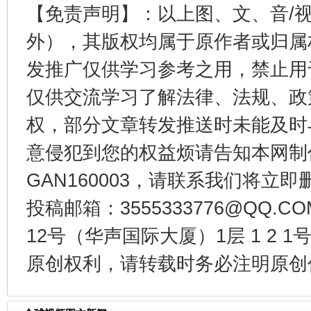
【免责声明】：以上图、文、音/
东山县通报“牛蛙产品抗生素超标问题”
法
外），其版权均属于原作者或归属
发推广仅供学习参考之用，禁止用
仅供交流学习了解法律、法规、政
权，部分文章转发推送时未能及时
意侵犯到您的权益烦请告知本网制作采编
GAN160003，请联系我们将立即删
千年窑火 生生不息
一
投稿邮箱：3555333776@QQ
12号（华声国际大厦）1层 1 2
原创权利，请转载时务必注明原创作