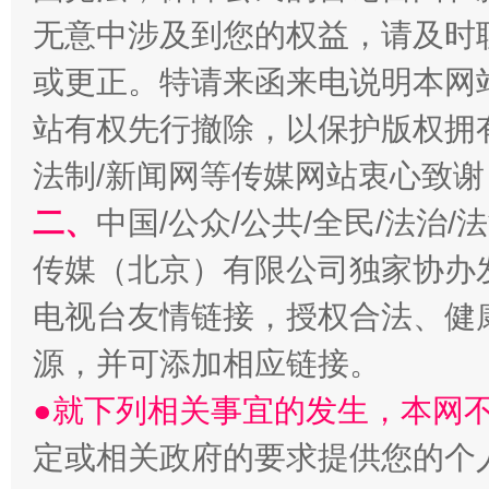
无意中涉及到您的权益，请及时
揭开“小金库”的免责幌子
或更正。特请来函来电说明本网
站有权先行撤除，以保护版权拥有者
法制/新闻网等传媒网站衷心致谢
二、
中国/公众/公共/全民/法治
传媒（北京）有限公司独家协办
电视台友情链接，授权合法、健
受贿1.44亿！段成刚被判无期
从幼儿
源，并可添加相应链接。
●就下列相关事宜的发生，本网
定或相关政府的要求提供您的个