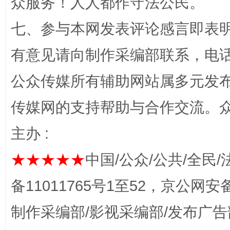
众服务！人人都作守法公民。
七、参与本网发表评论感言即表明
有意见请向制作采编部联系，电话：0
公众传媒所有辅助网站属多元发
完善运行机制助力责任有效落实
一纸欠条
传媒网的支持帮助与合作交流。
主办 :
★★★★★
中国/公众/公共/全民/
备11011765号1至52，京公网安备：
制作采编部/影视采编部/发布广告
东山县通报“牛蛙产品抗生素超标问题”
法