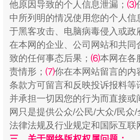
他原因导致的个人信息泄漏；
⑶
中所列明的情况使用您的个人信
于黑客攻击、电脑病毒侵入或政
在本网的企业、公司网站和共同
全民健身五年计划来了！等你上场
致的任何事态后果；
⑹
本网在各
责情形；
⑺
你在本网站留言的内
条款方可留言和反映投诉报料等
并承担一切因您的行为而直接或
网只是提供公众/公民/大众/民
法律法规及行业规定和国际互联
阿坝州三大球赛在茂县开幕
规模最
三、关于网络版权权属问题：