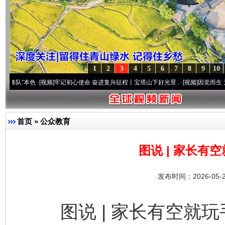
1
2
3
4
5
6
7
8
9
10
视频]
牢记初心使命 奋进复兴征程丨宝塔山下好光景..
·[视频]
因党而生 为党而战——百年“
首页
»
公众教育
图说 | 家长有
发布时间：2026-05-
图说 | 家长有空就玩