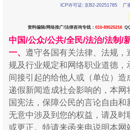
ICP许可证: 京B2-20251785
广
资料编辑/网络推广/法律咨询专线：
010-89525216
QQ
中国/公众/公共/全民/法治/法
一、
遵守各国有关法律、法规，
规及行业规定和网络职业道德，
千年窑火 生生不息
一
间接引起的给他人或（单位）造
递假新闻造成社会影响的，本网
国宪法，保障公民的言论自由和
无意中涉及到您的权益，请及时
或更正。特请来函来电说明本网