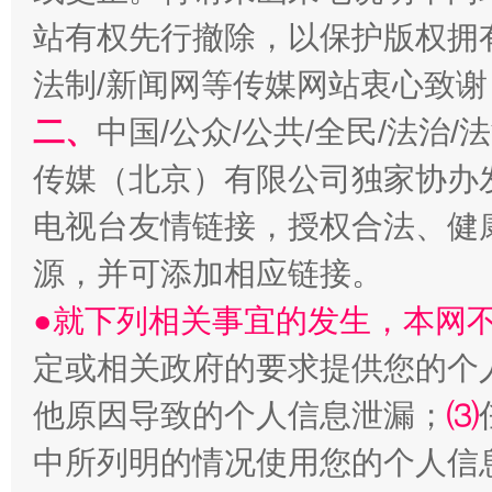
站有权先行撤除，以保护版权拥有者
法制/新闻网等传媒网站衷心致谢
揭开“小金库”的免责幌子
二、
中国/公众/公共/全民/法治
传媒（北京）有限公司独家协办
电视台友情链接，授权合法、健
源，并可添加相应链接。
●就下列相关事宜的发生，本网
定或相关政府的要求提供您的个
受贿1.44亿！段成刚被判无期
从幼儿
他原因导致的个人信息泄漏；
⑶
中所列明的情况使用您的个人信