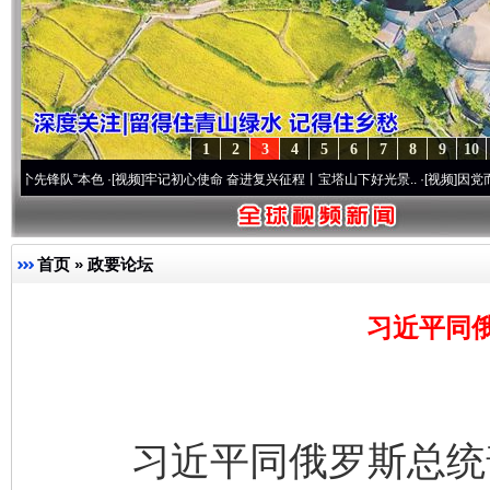
1
2
3
4
5
6
7
8
9
10
队”本色
·[视频]
牢记初心使命 奋进复兴征程丨宝塔山下好光景..
·[视频]
因党而生 为党而
首页
»
政要论坛
习近平同
习近平同俄罗斯总统