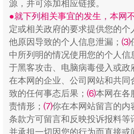
源，并可添加相应链接。
●就下列相关事宜的发生，本网
受贿1.44亿！段成刚被判无期
从幼儿
定或相关政府的要求提供您的个
他原因导致的个人信息泄漏；
⑶
中所列明的情况使用您的个人信
于黑客攻击、电脑病毒侵入或政
在本网的企业、公司网站和共同
致的任何事态后果；
⑹
本网在各
全民健身五年计划来了！等你上场
责情形；
⑺
你在本网站留言的内
条款方可留言和反映投诉报料等
并承担一切因您的行为而直接或