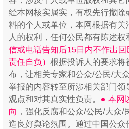
容，涉及个人或单位版权和其它
经本网核实属实，有权先行撤除
“蜀中异人”王建安的艺术幻境
料的个人或单位，本网根据有关
人的权利，任何公民都有陈述权
信或电话告知后15日内不作出
责任自负）
根据投诉人的要求将
布，让相关专家和公众/公民/大
举报的内容转至所涉相关部门领
观点和对其真实性负责。
● 本
向
，强化反腐和公众/公民/大众
造良好舆论氛围。通过中国公众传