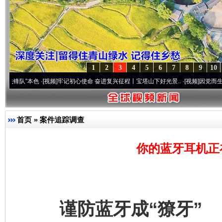
1
2
3
4
5
6
7
8
9
10
本色
·[视频]
牢记初心使命 奋进复兴征程丨宝塔山下好光景..
·[视频]
因党而生 为党而战—
首页
»
案件追踪调查
你的蓝牙耳机正
谨防蓝牙成“獠牙”