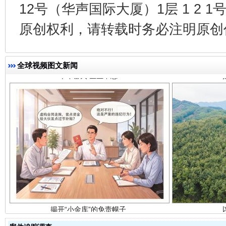
12号（华声国际大厦）1层 1 2
千年窑火 生生不息
一
原创权利，请转载时务必注明原创作
全球视频图文新闻
揭开“小金库”的免责幌子