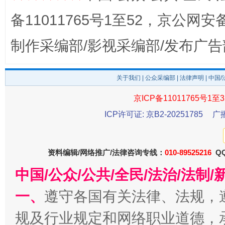
备11011765号1至52，京公网安备：
制作采编部/影视采编部/发布广告
关于我们
|
公众采编部
|
法律声明
| 中国
东山县通报“牛蛙产品抗生素超标问题”
法
京ICP备11011765号1至3
ICP许可证: 京B2-20251785
广
资料编辑/网络推广/法律咨询专线：
010-89525216
QQ
中国/公众/公共/全民/法治/法
一、
遵守各国有关法律、法规，
规及行业规定和网络职业道德，
千年窑火 生生不息
一