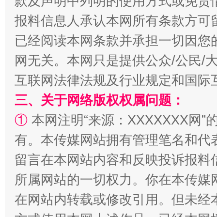
款及声明中列明的使用方式或免责
报料信息人承认本网所有条款方可
已经阅读本网条款并承担一切因您
网无关。本网只是提供公众/公民/
阿坝州三大球赛在茂县开幕
规模最
互联网法律法规及行业规定和国际
三、关于网络版权权属问题：
①
本网注明“来源：XXXXXXX网”
有。本传媒网站拥有管理笔名和代
留言在本网站内容和反映投诉报料
所属网站的一切权力。你在本传媒
在网站内转载或修改引用。但未经
国家大学科技园优化重塑工作