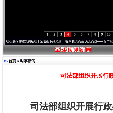
1
2
3
4
5
6
7
8
9
10
命 奋进复兴征程丨宝塔山下好光景..
·[视频]
因党而生 为党而战——百年“纪”事⑧加强纪
首页
»
时事新闻
司法部组织开展行
司法部组织开展行政处