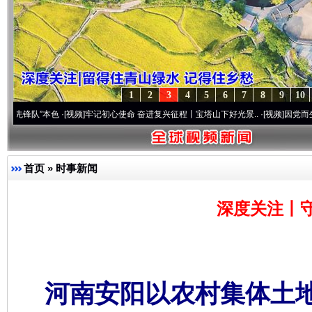
1
2
3
4
5
6
7
8
9
10
本色
·[视频]
牢记初心使命 奋进复兴征程丨宝塔山下好光景..
·[视频]
因党而生 为党而战—
首页
»
时事新闻
深度关注丨
河南安阳以农村集体土地