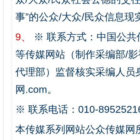
事”的公众/大众/民众信息现
9、
※ 联系方式：中国公共
等传媒网站（制作采编部/影
完善运行机制助力责任有效落实
一纸欠条
代理部）监督核实采编人员身
网.com。
※ 联系电话：010-8952521
本传媒系列网站公众传媒网
东山县通报“牛蛙产品抗生素超标问题”
法