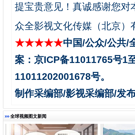
提宝贵意见！真诚感谢您对
众全影视文化传媒（北京）有
★★★★★
中国/公众/公共/
案：京ICP备11011765号
11011202001678号。
千年窑火 生生不息
一
制作采编部/影视采编部/发
全球视频图文新闻