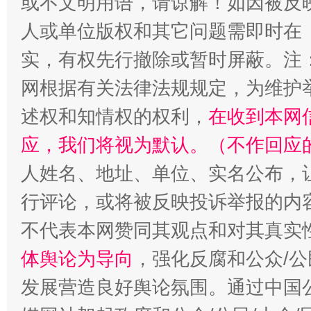
或不文明用语，请谅解！如因被反
扯下公款旅游的“隐身衣”
如何以同
人或单位版权和其它问题需即时在
实，有权先行撤除或暂时屏蔽。注
网根据有关法律法规规定，为维护
述权和知情权的权利，
在收到本网
应，我们将视为默认。（不作回应
人姓名、地址、单位、实名公布，让
“蜀中异人”王建安的艺术幻境
行评论，或将被反映投诉举报的内
不代表本网赞同其观点和对其真实
体舆论为导向
，强化反腐和公众/公
发展营造良好舆论氛围。通过中国公