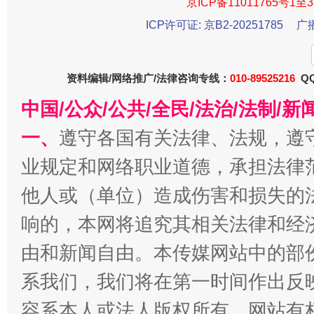
京ICP备11011765号1至3
ICP许可证: 京B2-20251785
广
资料编辑/网络推广/法律咨询专线：
010-89525216
QQ
中国/公众/公共/全民/法治/法制/
一、
遵守各国有关法律、法规，遵
千年窑火 生生不息
一
业规定和网络职业道德，承担法律
他人或（单位）造成伤害和损失的
响的，本网将追究其相关法律和经
由和新闻自由。本传媒网站中的部
系我们，我们将在第一时间作出反
容系本人或法人版权所有，网站有