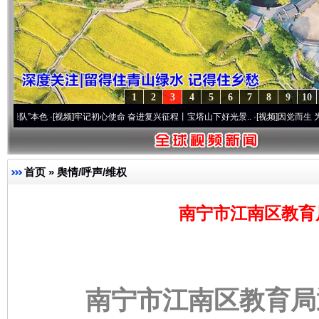
1
2
3
4
5
6
7
8
9
10
色
·[视频]
牢记初心使命 奋进复兴征程丨宝塔山下好光景..
·[视频]
因党而生 为党而战——百
首页
»
舆情/呼声/维权
南宁市江南区教育
南宁市江南区教育局通