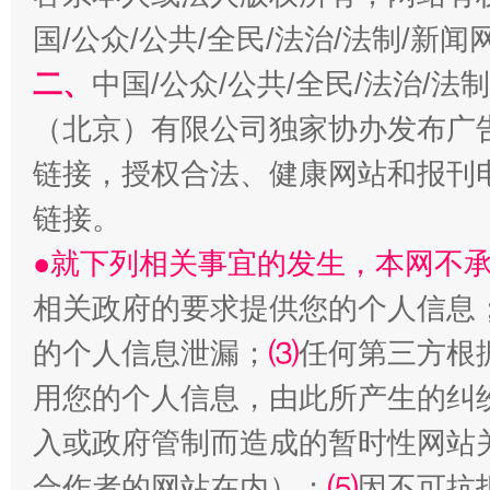
揭开“小金库”的免责幌子
国/公众/公共/全民/法治/法制/新
二、
中国/公众/公共/全民/法治/
（北京）有限公司独家协办发布广
链接，授权合法、健康网站和报刊
链接。
●就下列相关事宜的发生，本网不
相关政府的要求提供您的个人信息
受贿1.44亿！段成刚被判无期
从幼儿
的个人信息泄漏；
⑶
任何第三方根
用您的个人信息，由此所产生的纠
入或政府管制而造成的暂时性网站
合作者的网站在内）；
⑸
因不可抗