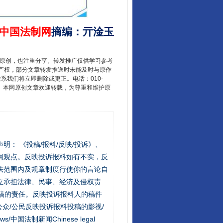
中国法制网
摘编
：
亓淦玉
重原创，也注重分享。转发推广仅供学习参考
产权，部分文章转发推送时未能及时与原作
联系我们将立即删除或更正。电话：010-
2 1号。本网原创文章欢迎转载，为尊重和维护原
站严肃声明： 《投稿/报料/反映/投诉》、
网观点。反映投诉报料如有不实，反
法范围内及规章制度行使你的言论自
立承担法律、民事、经济及侵权责
稿的责任。反映投诉报料人的稿件
众/公民反映投诉报料投稿的影视/
s/中国法制新闻Chinese legal