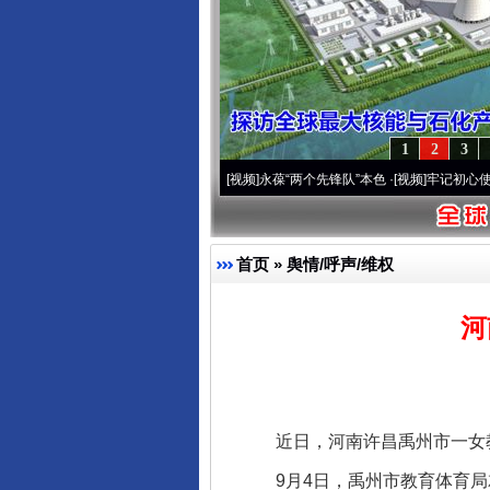
1
2
3
0周年 深刻改变雪域高原..
·[视频]
永葆“两个先锋队”本色
·[视频]
牢记初心使命 奋进复兴
首页
»
舆情/呼声/维权
河
近日，河南许昌禹州市一女教
9月4日，禹州市教育体育局