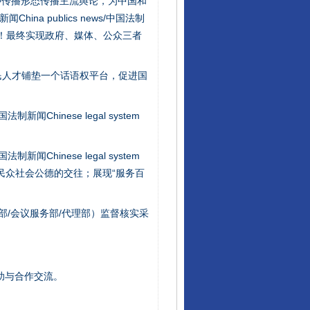
种传播形态传播主流舆论，为中国和
na publics news/中国法制
社会矛盾！最终实现政府、媒体、公众三者
行业协会接连发公告
民人才铺垫一个话语权平台，促进国
新闻Chinese legal system
新闻Chinese legal system
/民众社会公德的交往；展现“服务百
部/会议服务部/代理部）监督核实采
让核能赋能千行百业
助与合作交流。