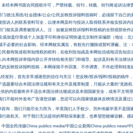
家版权。未经本网书面合同授权许可，严禁转载、转刊，转载、转刊将追诉法律
门/政法系统/社会团体/公众/公民反映投诉报料投稿时，必须留下自己
被投诉人的联系资料写全，以便本网及时与投诉人取得联系并核实投诉内
部门核实及调查被投诉人。注：如被反映投诉报料和投稿的全部或部份作
面文函加盖印章或个人加盖手印和身份证明快递北京制作采编部（地址：北
避免造成不必要的社会影响。经本网核实属实，有权先行撤除或暂时屏蔽。注
公民都有陈述权和知情权的权利，在收到告知函及本网短信或电话告知后1
人向本网投诉举报内容公开并转给相关部门和领导。如涉及到有关法律法
式的反映投诉报料投稿，本网保留不作回复、不作调查、不作处理和转发
稿已经发到，首先非常感谢您的信任与关注！您反映/投诉/报料/投稿的稿
选题要结合本国法律法规和有关文件及规章制度，只能从大量的“党政机关部
您提供的内容最终并不适合本国法律法规或涉及本国国家安全，或有不文明
我们不能对外发布广告请您谅解，您还可以向国家级媒体反映情况及通过
律咨询，我们只能尽全力而为，毕竟我们人手较少。另外传媒毕竟不是国
级行政机关。对于我们无法提供的帮助深表歉意，也希望您能够谅解。感
hina publics media/中国公众新闻China publics news/中国法制