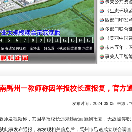
事关公共资
《生态环境监
读
四部门印发
多部门联合部
《美丽中国建
4
5
6
7
8
9
10
11
12
13
14
15
未来五年，
征程丨宝塔山下好光景..
·[视频]
因党而生 为党而战——百年“纪”事⑧加强纪律..
·[视频]
事关人工智
南禹州一教师称因举报校长遭报复，官方
发布时间：2024-09-05 来源：
师发视频称，其因举报校长违规违纪而遭到报复，无故被停职
就此事发布通报，称发现相关信息后，禹州市迅速成立联合调查