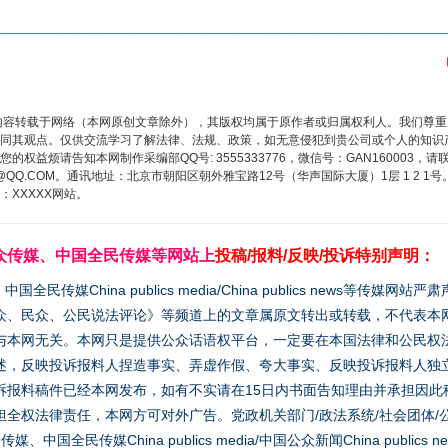
内容转载于网络（本网原创文章除外），其版权均属于原作者或归属权利人。我们尊
同其观点。仅供交流学习了解法律、法规、政策，如无意侵犯到贵公司或个人的知识
权益烦请告知本网制作采编部QQ号: 3555333776，微信号：GAN160003，请
3776@QQ.COM。通讯地址：北京市朝阳区朝外雅宝路12号（华声国际大厦）1层 1 
XXXXX网站。
众传媒、中国全民传媒等网站上
投稿/报料/反映/投诉特别声明：
媒China publics media/China publics news等传媒网
众、民众、公民说法评论》等频道上的文章属原文转出或转载，不代表本
与本网无关。本网只是提供公众话语权平台，一定要在本国法律和公民权
述，反映投诉报料人捏造事实、弄虚作假、夸大事实、反映投诉报料人独
诉报料稿件已经本网发布，如有不实请在15日内书面告知理由并承担因此
全权法律责任，本网方可对外广告。党政机关部门/政法系统/社会团体/公
全民传媒China publics media/中国公众新闻China publics new