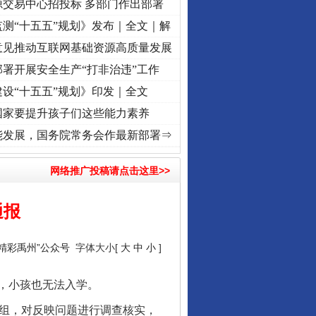
源交易中心招投标 多部门作出部署
测“十五五”规划》发布｜全文｜解
意见推动互联网基础资源高质量发展
署开展安全生产“打非治违”工作
设“十五五”规划》印发｜全文
国家要提升孩子们这些能力素养
牢记初心使命 奋进复兴征程丨“转折之城”激荡..
·[视频]
牢记初心使命 奋进复兴征程丨红
能发展，国务院常务会作最新部署⇒
网络推广投稿请点击这里>>
通报
“精彩禹州”公众号
字体大小[
大
中
小
]
，小孩也无法入学。
组，对反映问题进行调查核实，