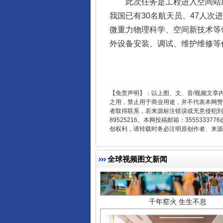
此次任务是工程进入空间站应用
我国已有30名航天员、47人
东山县通报“牛蛙产品抗生素超标问
微重力物理科学、空间新技术等
外设备安装、调试、维护维修等
【免责声明】：以上图、文、音/视频文章
之用，禁止用于商业用途，并不代表本网赞
者取得联系，若来源标注错误或无意侵犯到您的
89525216。本网投稿邮箱：355533
创权利，请转载时务必注明原创作者、来源：
千年窑火 生生不息
全球视频图文新闻