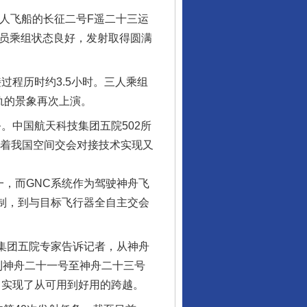
载人飞船的长征二号F遥二十三运
天员乘组状态良好，发射取得圆满
过程历时约3.5小时。三人乘组
轨的景象再次上演。
。中国航天科技集团五院502所
志着我国空间交会对接技术实现又
行业协会接连发公告
一，而GNC系统作为驾驶神舟飞
控制，到与目标飞行器全自主交会
集团五院专家告诉记者，从神舟
到神舟二十一号至神舟二十三号
，实现了从可用到好用的跨越。