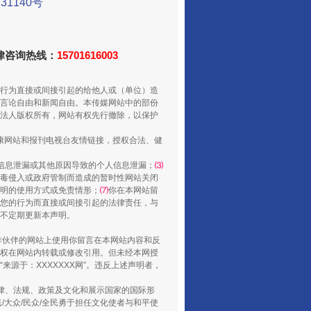
1140号
走走走！国家喊你健身啦
法律咨询热线：
15701616003
行为直接或间接引起的给他人或（单位）造
言论自由和新闻自由。本传媒网站中的部份
法人版权所有，网站有权先行撤除，以保护
健康网站和报刊电视台友情链接，授权合法、健
信息泄漏或其他原因导致的个人信息泄漏；
⑶
毒侵入或政府管制而造成的暂时性网站关闭
明的使用方式或免责情形；
⑺
你在本网站留
山西：不断增强治理腐败综合效能
您的行为而直接或间接引起的法律责任，与
将不定期更新本声明。
合作伙伴的网站上使用你留言在本网站内容和反
权在网站内转载或修改引用。但未经本网授
源于：XXXXXXX网”。违反上述声明者，
法律、法规、政策及文化和展示国家的国际形
大众/民众/全民勇于担任文化使者与和平使