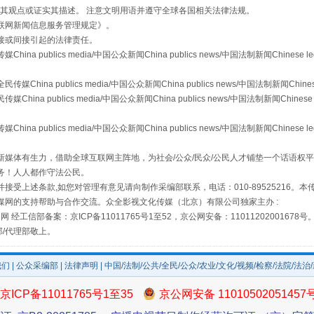
s等传媒网站同意其观点或证实其描述。 注意文明用语并遵守全球各国相关法律法规。
联网新闻信息服务管理规定
》。
接或间接引起的法律责任。
publics media/中国公众新闻China publics news/中国法制新闻Chinese l
a publics media/中国公众新闻China publics news/中国法制新闻Chinese
 publics media/中国公众新闻China publics news/中国法制新闻Chinese 
publics media/中国公众新闻China publics news/中国法制新闻Chinese l
场
事关残疾人未来5年
媒体有生力，借助全球互联网主阵地，为社会/公众/民众/公民人才铺垫一个话语权平
务！人人都作守法公民。
接受上述条款,如您对管理有意见请向制作采编部联系，电话：010-89525216。
媒网的支持帮助与合作交流。众全影视文化传媒（北京）有限公司独家主办 :
网 经工信部备案：京ICP备11011765号1至52，京公网安备：11011202001678号
部/代理部敬上。
我们
|
公众采编部
|
法律声明
| 中国/法制/公共/全民/公众/农业/文化/视频/检察/法院/法治
京ICP备11011765号1至35
京公网安备 11010502051457