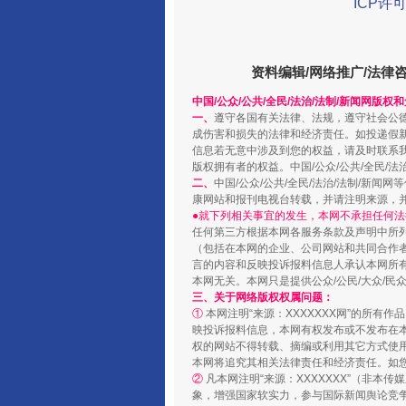
ICP许可
阿坝州三大球赛在茂县开幕
资料编辑/网络推广/法律
中国/公众/公共/全民/法治/法制/新闻网版权
一、
遵守各国有关法律、法规，遵守社会公
成伤害和损失的法律和经济责任。如投递假
信息若无意中涉及到您的权益，请及时联系
版权拥有者的权益。中国/公众/公共/全民/法
二、
中国/公众/公共/全民/法治/法制/
康网站和报刊电视台转载，并请注明来源，
●就下列相关事宜的发生，本网不承担任何法
任何第三方根据本网各服务条款及声明中所
（包括在本网的企业、公司网站和共同合作
国家大学科技园优化重塑工作
言的内容和反映投诉报料信息人承认本网所
本网无关。本网只是提供公众/公民/大众/
三、关于网络版权权属问题：
①
本网注明“来源：XXXXXXX网”的所有
映投诉报料信息，本网有权发布或不发布在
权的网站不得转载、摘编或利用其它方式使用
本网将追究其相关法律责任和经济责任。如
②
凡本网注明“来源：XXXXXXX”（非
象，增强国家软实力，参与国际新闻舆论竞争