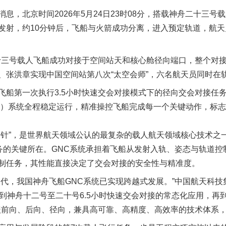
北京时间2026年5月24日23时08分，搭载神舟二十三号
发射，约10分钟后，飞船与火箭成功分离，进入预定轨道，航
十三号载人飞船成功对接于空间站天和核心舱径向端口，整个对接
、张洪章实现中国空间站第八次“太空会师”，六名航天员同时在
第一次执行3.5小时快速交会对接模式下的径向交会对接任务
C）系统全程稳定运行，精准操控飞船完成每一个关键动作，标
实
一纸欠条伤亲情 巡回调解促和解..
穿针”，是世界航天领域公认的最复杂的载人航天领域核心技术之
任务的关键所在。GNC系统承担着飞船从发射入轨、姿态与轨道
制任务，其性能直接决定了交会对接的安全性与精准度。
，我国神舟飞船GNC系统已实现跨越式发展。”中国航天科技
，到神舟十二号至二十号6.5小时快速交会对接的常态化应用，再
覆盖前向、后向、径向，兼具高可靠、高精度、高效率的技术体系