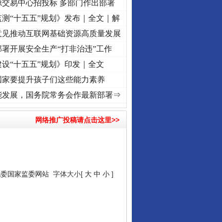
源交易中心招投标 多部门作出部署
测“十五五”规划》发布｜全文｜解
意见推动互联网基础资源高质量发展
署开展安全生产“打非治违”工作
设“十五五”规划》印发｜全文
国家要提升孩子们这些能力素养
使命 奋进复兴征程丨“转折之城”激荡..
·[视频]
牢记初心使命 奋进复兴征程丨红船起航处 
能发展，国务院常务会作最新部署⇒
网络推广投稿请点击这里>>
纪委国家监委网站
字体大小[
大
中
小
]