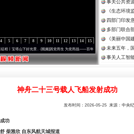
事关公共资
《生态环境监
读
四部门印发
多部门联合部
《美丽中国建
4
5
6
7
8
9
10
11
12
13
14
15
未来五年，
塔山下好光景..
·[视频]
因党而生 为党而战——百年“纪”事⑧加强纪律..
·[视频]
牢记初心
事关人工智
神舟二十三号载人飞船发射成功
发布时间：2026-05-25 来源：
中央
成功
 柴雅欣 自东风航天城报道