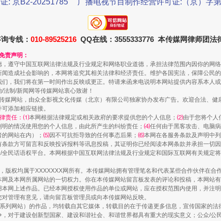
证: 京B2-20251785
广播电视节目制作经营许可证:（京）字第3
规模最大的光氢储一体化项目
咨询专线：
010-89525216
QQ在线：3555333776 本传媒网律师团
和免责声明：
德，遵守中国互联网法律法规及行业规定和网络职业道德，承担法律范围内因你的网络
新闻造成社会影响的，本网将追究其相关法律和经济责任。维护各国宪法，保障公民的
我们，我们将在第一时间作出反映或更正。特请来函来电说明本网站提供内容系本人或
治/法制/新闻网等传媒网站衷心致谢！
新闻网等传媒网站，由众全影视文化传媒（北京）有限公司独家协办发布广告。欢迎合法、
并可添加相应链接。
律责任：⑴
本网根据法律规定或相关政府的要求提供您的个人信息；
⑵
由于您将个人
列明的情况使用您的个人信息，由此所产生的纠纷责任；
⑷
任何由于黑客攻击、电脑病
者的网站在内）；
⑸
因不可抗拒导致的任何事态后果；
⑹
本网在各服务条款及声明中列
镜头丨大暑三秋近
有条款方可留言和反映投诉报料等讯息投稿，其证明你已经阅读本网条款并承担一切因
民众/全民话语权平台。本网根据中国互联网法律法规及行业规定和国际互联网有关规定
作品，版权均属于XXXXXXX网所有。本传媒网站拥有管理笔名和代表某些合作伙伴在
本网及本网所属网站的一切权力。你在本传媒网站留言板发表的评论和投稿，本网站有
本网上述作品。已经本网授权使用作品的单位或网站，应在授权范围内使用，并注明“来
您对管理有意见，请向留言板管理员或向本传媒网站反映。
本传媒系列网站）的作品，均转载自其它媒体，转载目的在于传递更多信息，宣传国家的
，对于建设创新型国家、建设和谐社会、和谐世界都具有重大的现实意义；公众/公民/