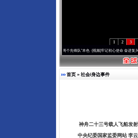
1
2
3
刻改变雪域高原..
·[视频]
永葆“两个先锋队”本色
·[视频]
牢记初心使命 奋进复兴征程丨宝
首页
»
社会/身边事件
神舟二十三号载人飞船发射
中央纪委国家监委网站 李云舒