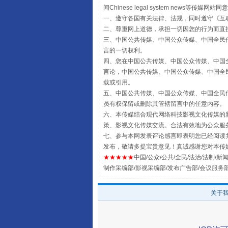
闻Chinese legal system new
一、遵守各国有关法律、法规，同时遵守《
互
二、尊重网上道德，承担一切因您的行为而直
三、中国公共传媒、中国公众传媒、中国全民传媒China 
言的一切权利。
四、您在中国公共传媒、中国公众传媒、中国全民传媒Chin
言论，中国公共传媒、中国公众传媒、中国全民传媒China
载或引用。
五、中国公共传媒、中国公众传媒、中国全民传媒China 
员有权保留或删除其管辖留言中的任意内容。
全民健身五年计划来了！等你上
六、本传媒结合现代网络科技影视文化传媒的新
策、影视文化传媒交流。合法有效地为公众服
七、参与本网发表评论感言即表明您已经阅读并
发布，敬请多提宝贵意见！真诚感谢您对本传
★★★★★
中国/公众/公共/全民/法治/法制/新闻
制作采编部/影视采编部/发布广告部/会议服务
关于