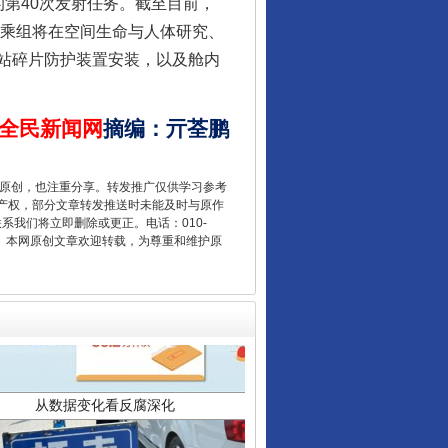
第40次发射任务。截至目前，
员乘组将在空间生命与人体研究、
让核能赋能千行百业
站碎片防护装置安装，以及舱内
全民新闻网
摘编
：
亓荃鹏
重原创，也注重分享。转发推广仅供学习参考
产权，部分文章转发推送时未能及时与原作
联系我们将立即删除或更正。电话：010-
2 1号。本网原创文章欢迎转载，为尊重和维护原
从数据变化看反腐深化