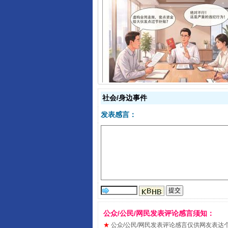
揭开“小金库”的免责幌子
社会/身边事件
发表感言：
受贿1.44亿！段成刚被判无期
公众/公民/网民发表评论感言须知：
★
公众/公民/网民发表评论感言仅供网友表达个人看法