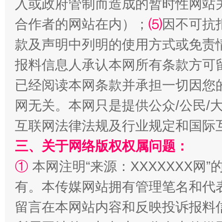
入或政府管制而造成的暂时性网站
受贿1.44亿！段成刚被判无期
从幼儿
合作者的网站在内）；
⑸
因不可抗
款及声明中列明的使用方式或免责
报料信息人承认本网所有条款方可
已经阅读本网条款并承担一切因您
网无关。本网只是提供公众/公民/
互联网法律法规及行业规定和国际
全民健身五年计划来了！等你上场
三、关于网络版权权属问题：
①
本网注明“来源：XXXXXXX网”
有。本传媒网站拥有管理笔名和代
留言在本网站内容和反映投诉报料