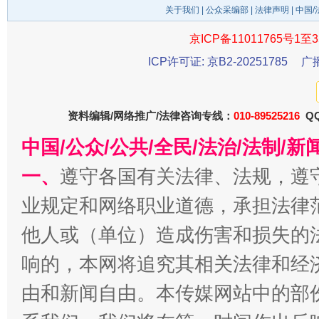
关于我们
|
公众采编部
|
法律声明
| 中国
京ICP备11011765号1至3
ICP许可证: 京B2-20251785
广
东山县通报“牛蛙产品抗生素超标问题”
法
资料编辑/网络推广/法律咨询专线：
010-89525216
QQ
中国/公众/公共/全民/法治/法制/
一、
遵守各国有关法律、法规，遵
业规定和网络职业道德，承担法律
他人或（单位）造成伤害和损失的
响的，本网将追究其相关法律和经
千年窑火 生生不息
一
由和新闻自由。本传媒网站中的部