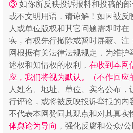
③
如你所反映投诉报料和投稿的部
或不文明用语，请谅解！如因被反
人或单位版权和其它问题需即时在
实，有权先行撤除或暂时屏蔽。注
网根据有关法律法规规定，为维护
扯下公款旅游的“隐身衣”
如何以同
述权和知情权的权利，
在收到本网
应，我们将视为默认。（不作回应
人姓名、地址、单位、实名公布，让
行评论，或将被反映投诉举报的内
不代表本网赞同其观点和对其真实
体舆论为导向
，强化反腐和公众/公
“蜀中异人”王建安的艺术幻境