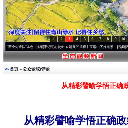
1
2
3
4
5
6
7
8
9
10
先锋队”本色
·[视频]
牢记初心使命 奋进复兴征程丨宝塔山下好光景..
·[视频]
因党而生 为
首页
»
公众论坛/评论
从精彩譬喻学悟正确政
从精彩譬喻学悟正确政