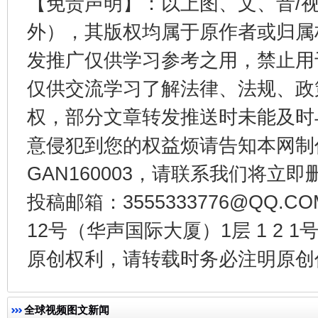
【免责声明】：以上图、文、音/
外），其版权均属于原作者或归属
发推广仅供学习参考之用，禁止用
仅供交流学习了解法律、法规、政
东山县通报“牛蛙产品抗生素超标问题”
法
权，部分文章转发推送时未能及时
意侵犯到您的权益烦请告知本网制作采编
GAN160003，请联系我们将立即删
投稿邮箱：3555333776@QQ
12号（华声国际大厦）1层 1 2
原创权利，请转载时务必注明原创作
千年窑火 生生不息
一
全球视频图文新闻