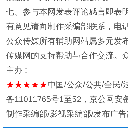
“蜀中异人”王建安的艺术幻境
七、参与本网发表评论感言即表明
有意见请向制作采编部联系，电话：0
公众传媒所有辅助网站属多元发
传媒网的支持帮助与合作交流。
主办 :
★★★★★
中国/公众/公共/全民/
完善运行机制助力责任有效落实
一纸欠条
备11011765号1至52，京公网安备：
制作采编部/影视采编部/发布广告