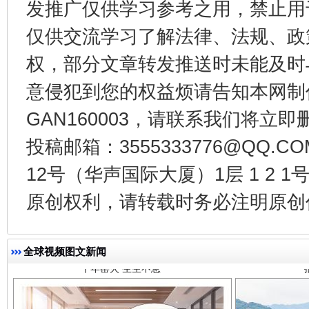
发推广仅供学习参考之用，禁止用
东山县通报“牛蛙产品抗生素超标问题”
法
仅供交流学习了解法律、法规、政
权，部分文章转发推送时未能及时
意侵犯到您的权益烦请告知本网制作采编
GAN160003，请联系我们将立即删
投稿邮箱：3555333776@QQ
12号（华声国际大厦）1层 1 2
千年窑火 生生不息
一
原创权利，请转载时务必注明原创作
全球视频图文新闻