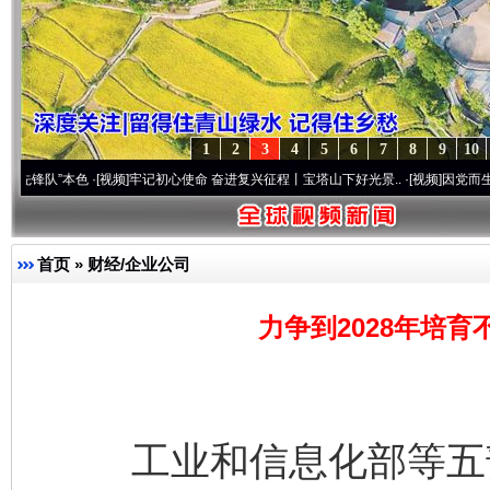
1
2
3
4
5
6
7
8
9
10
本色
·[视频]
牢记初心使命 奋进复兴征程丨宝塔山下好光景..
·[视频]
因党而生 为党而战—
首页
»
财经/企业公司
力争到2028年培育
工业和信息化部等五部