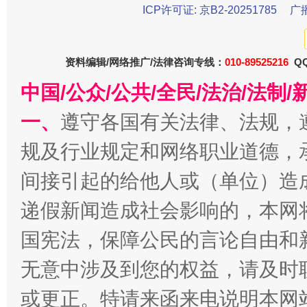
ICP许可证: 京B2-20251785
广
资料编辑/网络推广/法律咨询专线：
010-89525216
QQ
中国/公众/公共/全民/法治/法
一、
遵守各国有关法律、法规，
规及行业规定和网络职业道德，
千年窑火 生生不息
一
间接引起的给他人或（单位）造
递假新闻造成社会影响的，本网
国宪法，保障公民的言论自由和
无意中涉及到您的权益，请及时
或更正。特请来函来电说明本网