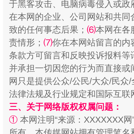
于黑客攻击、电脑病毒侵入或政
在本网的企业、公司网站和共同
致的任何事态后果；
⑹
本网在各
全民健身五年计划来了！等你上场
责情形；
⑺
你在本网站留言的内
条款方可留言和反映投诉报料等
并承担一切因您的行为而直接或
网只是提供公众/公民/大众/民
法律法规及行业规定和国际互联
三、关于网络版权权属问题：
①
本网注明“来源：XXXXXXX网
阿坝州三大球赛在茂县开幕
规模最
所有。本传媒网站拥有管理笔名