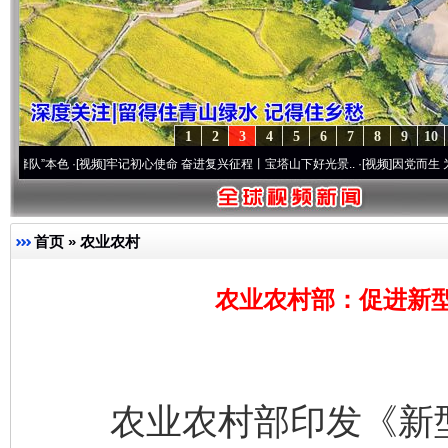
1
2
3
4
5
6
7
8
9
10
色
·[视频]
牢记初心使命 奋进复兴征程丨宝塔山下好光景..
·[视频]
因党而生 为党而战——
首页
»
农业农村
农业农村部：促进新
农业农村部印发《新型