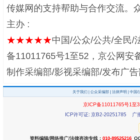
传媒网的支持帮助与合作交流。
完善运行机制助力责任有效落实
一纸欠条
主办 :
★★★★★
中国/公众/公共/全民/
备11011765号1至52，京公网安备：
制作采编部/影视采编部/发布广告
东山县通报“牛蛙产品抗生素超标问题”
法
关于我们
|
公众采编部
|
法律声明
| 中国
京ICP备11011765号1至3
ICP许可证: 京B2-20251785
广
资料编辑/网络推广/法律咨询专线：
010-89525216
QQ