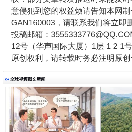
意侵犯到您的权益烦请告知本网制作采编
GAN160003，请联系我们将立即删
投稿邮箱：3555333776@QQ
千年窑火 生生不息
一
12号（华声国际大厦）1层 1 2
原创权利，请转载时务必注明原创作
全球视频图文新闻
揭开“小金库”的免责幌子