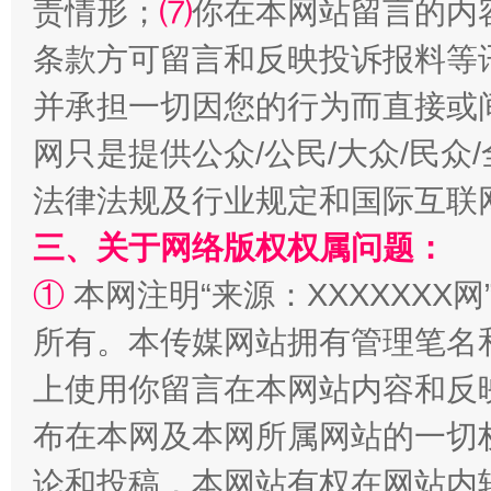
责情形；
⑺
你在本网站留言的内
条款方可留言和反映投诉报料等
全民健身五年计划来了！等你上场
并承担一切因您的行为而直接或
网只是提供公众/公民/大众/民
法律法规及行业规定和国际互联
三、关于网络版权权属问题：
①
本网注明“来源：XXXXXXX网
所有。本传媒网站拥有管理笔名
阿坝州三大球赛在茂县开幕
规模最
上使用你留言在本网站内容和反
布在本网及本网所属网站的一切
论和投稿，本网站有权在网站内