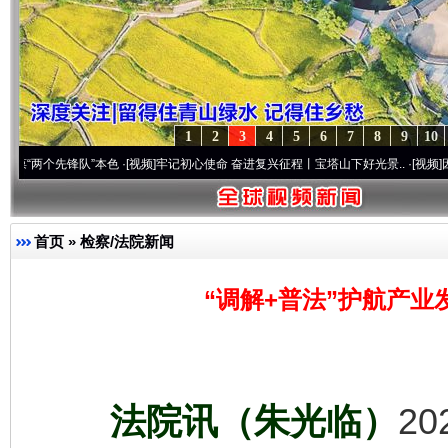
1
2
3
4
5
6
7
8
9
10
锋队”本色
·[视频]
牢记初心使命 奋进复兴征程丨宝塔山下好光景..
·[视频]
因党而生 为党
首页
»
检察/法院新闻
“调解+普法”护航产业
法院讯（朱光临）
2