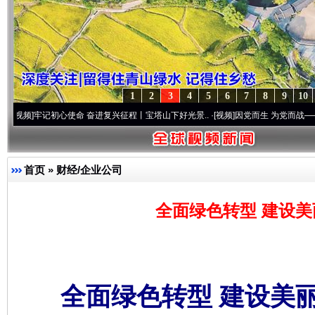
1
2
3
4
5
6
7
8
9
10
初心使命 奋进复兴征程丨宝塔山下好光景..
·[视频]
因党而生 为党而战——百年“纪”事⑧
首页
»
财经/企业公司
全面绿色转型 建设美
全面绿色转型 建设美丽