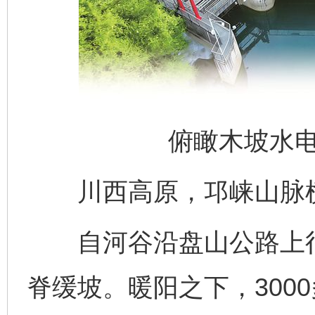
俯瞰木坡水
川西高原，邛崃山脉横
自河谷沿盘山公路上行，
脊缓坡。暖阳之下，300