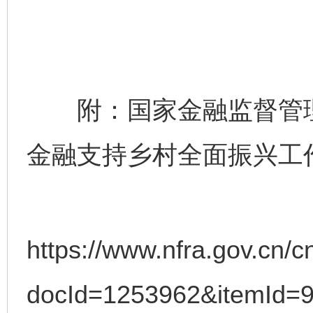
附：国家金融监督管理总
金融支持乡村全面振兴工
完善运行机制助力责任有效落实
一纸欠条
https://www.nfra.gov.cn/c
docId=1253962&itemId=9