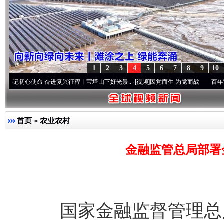
1
2
3
4
5
6
7
8
9
10
使命 奋进复兴征程丨宝塔山下好光景..
·[视频]
因党而生 为党而战——百年“纪”事⑧加强
首页
»
农业农村
金融监管总局部署
国家金融监督管理总局