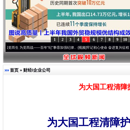
1
2
3
4
5
6
7
8
9
10
 为党而战——百年“纪”事⑧加强纪律..
·[视频]
牢记初心使命 奋进复兴征程丨“转折之城”
首页
»
财经/企业公司
为大国工程清障
为大国工程清障护