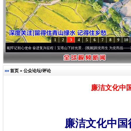
1
2
3
4
5
6
7
8
9
10
初心使命 奋进复兴征程丨宝塔山下好光景..
·[视频]
因党而生 为党而战——百年“纪”事⑧加
首页
»
公众论坛/评论
廉洁文化中
廉洁文化中国