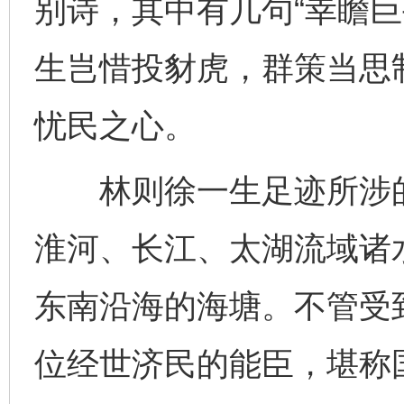
别诗，其中有几句“幸瞻巨
生岂惜投豺虎，群策当思
忧民之心。
林则徐一生足迹所涉的
淮河、长江、太湖流域诸
东南沿海的海塘。不管受
位经世济民的能臣，堪称