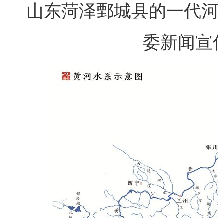
山东菏泽鄄城县的一代河
委新闻宣